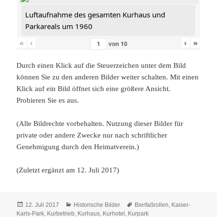
Luftaufnahme des gesamten Kurhaus und
Parkareals um 1960
«
‹
›
»
von
10
Durch einen Klick auf die Steuerzeichen unter dem Bild
können Sie zu den anderen Bilder weiter schalten. Mit einen
Klick auf ein Bild öffnet sich eine größere Ansicht.
Probieren Sie es aus.
(Alle Bildrechte vorbehalten. Nutzung dieser Bilder für
private oder andere Zwecke nur nach schriftlicher
Genehmigung durch den Heimatverein.)
(Zuletzt ergänzt am 12. Juli 2017)
Veröffentlicht
Kategorien
Schlagwörter
12. Juli 2017
Historische Bilder
Bierfaßrollen
,
Kaiser-
am
Karls-Park
,
Kurbetrieb
,
Kurhaus
,
Kurhotel
,
Kurpark