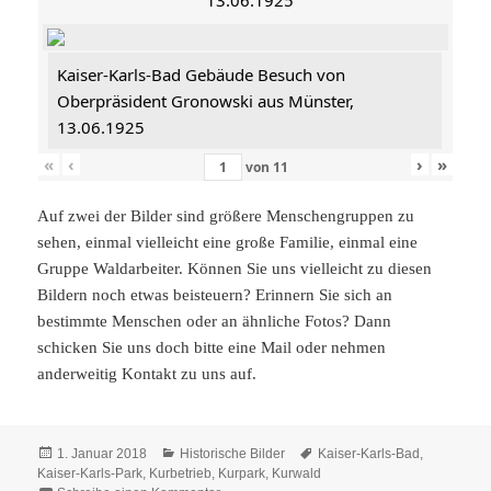
13.06.1925
Kaiser-Karls-Bad Gebäude Besuch von
Oberpräsident Gronowski aus Münster,
13.06.1925
«
‹
›
»
von
11
Auf zwei der Bilder sind größere Menschengruppen zu
sehen, einmal vielleicht eine große Familie, einmal eine
Gruppe Waldarbeiter. Können Sie uns vielleicht zu diesen
Bildern noch etwas beisteuern? Erinnern Sie sich an
bestimmte Menschen oder an ähnliche Fotos? Dann
schicken Sie uns doch bitte eine Mail oder nehmen
anderweitig Kontakt zu uns auf.
Veröffentlicht
Kategorien
Schlagwörter
1. Januar 2018
Historische Bilder
Kaiser-Karls-Bad
,
am
Kaiser-Karls-Park
,
Kurbetrieb
,
Kurpark
,
Kurwald