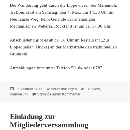
Die Wanderung geht durch die Lippewiesen bei Marienloh.
Treffpunkt ist am Samstag, den 4. März um 14:30 Uhr am
Neuhäuser Weg, beim Gelände der ehemaligen
Mechanischen Weberei. Rückfahrt ist um ca. 17:30 Uhr.
Anschließend gibt es ab ca. 18 Uhr im Restaurant „Zur
Lippequelle“ (Hucks) an der Marktstraße den traditionellen
Grünkohl.
Anmeldungen bitte unter Telefon 50184 oder 6787.
Veröffentlicht
Kategorien
Schlagwörter
12. Februar 2017
Veranstaltungen
Grünkohl
,
am
zu 4. März: Grünkohlwanderun
Wanderung
Schreibe einen Kommentar
Einladung zur
Mitgliederversammlung