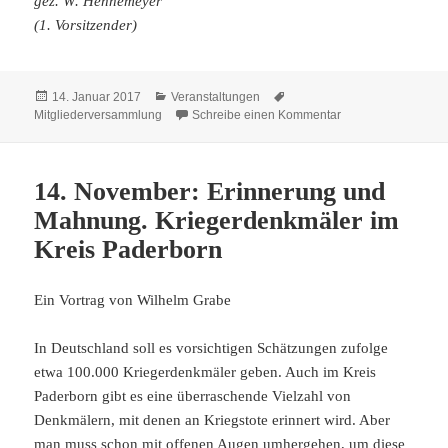
gez. W. Hennemeyer
(1. Vorsitzender)
Veröffentlicht
Kategorien
Schlagwörter
14. Januar 2017
Veranstaltungen
am
zu Einladung zur M
Mitgliederversammlung
Schreibe einen Kommentar
14. November: Erinnerung und
Mahnung. Kriegerdenkmäler im
Kreis Paderborn
Ein Vortrag von Wilhelm Grabe
In Deutschland soll es vorsichtigen Schätzungen zufolge
etwa 100.000 Kriegerdenkmäler geben. Auch im Kreis
Paderborn gibt es eine überraschende Vielzahl von
Denkmälern, mit denen an Kriegstote erinnert wird. Aber
man muss schon mit offenen Augen umhergehen, um diese