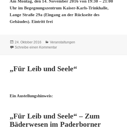
Am Montag, den 14. November 2016 von 19:30 – 21:00
Uhr im Begegnungszentrum Kaiser-Karls-Trinkhalle,
Lange Straße 29a (Eingang an der Rückseite des
Gebäudes). Eintritt frei
Veröffentlicht
Kategorien
24. Oktober 2016
Veranstaltungen
am
zu 14. November: Erinnerung und Mahnung. 
Schreibe einen Kommentar
„Für Leib und Seele“
Ein Austellungshinweis:
„Für Leib und Seele“ – Zum
Bäderwesen im Paderborner