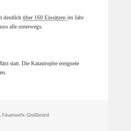
t deutlich
über 160 Einsätzen
im Jahr
uns alle unterwegs.
ärz statt. Die Katastrophe ereignete
en.
gwörter
,
Feuerwehr
,
Großbrand
 brennt