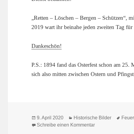
„Retten – Löschen – Bergen – Schützen“, mi
2019 wart ihr beinahe jeden zweiten Tag für 
Dankeschön!
P.S.: 1894 fand das Osterfest schon am 25. M
sich also mitten zwischen Ostern und Pfingst
Veröffentlicht
Kategorien
Schla
9. April 2020
Historische Bilder
Feuer
am
zu 1894: Die Stadt
Schreibe einen Kommentar