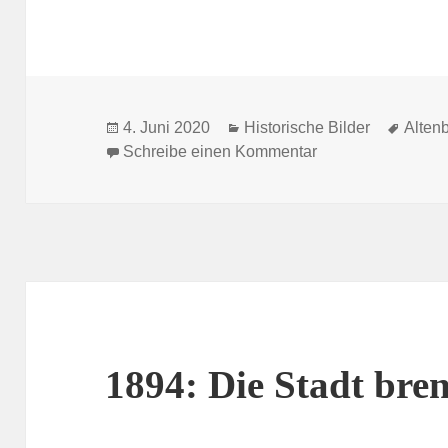
Veröffentlicht
Kategorien
Schla
4. Juni 2020
Historische Bilder
Alten
am
zu Vor 50 Jahren:
Schreibe einen Kommentar
1894: Die Stadt bre