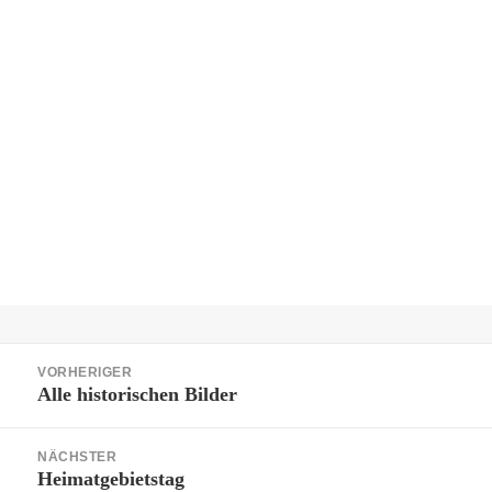
Beitragsnavigation
VORHERIGER
Alle historischen Bilder
Vorheriger
Beitrag:
NÄCHSTER
Heimatgebietstag
Nächster