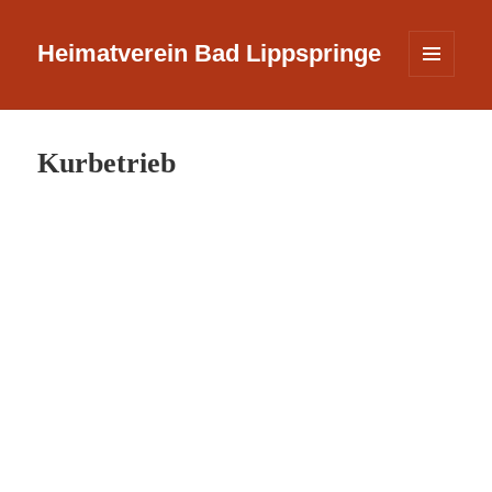
Heimatverein Bad Lippspringe
MENÜ
UND
WIDGETS
Kurbetrieb