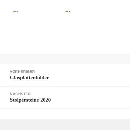
Beitragsnavigation
VORHERIGER
Glasplattenbilder
Vorheriger
Beitrag:
NÄCHSTER
Stolpersteine 2020
Nächster
Beitrag: