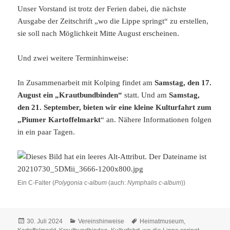
Unser Vorstand ist trotz der Ferien dabei, die nächste
Ausgabe der Zeitschrift „wo die Lippe springt“ zu erstellen,
sie soll nach Möglichkeit Mitte August erscheinen.
Und zwei weitere Terminhinweise:
In Zusammenarbeit mit Kolping findet am
Samstag, den 17.
August ein „Krautbundbinden“
statt. Und am
Samstag,
den 21. September, bieten wir eine kleine Kulturfahrt zum
„Piumer Kartoffelmarkt
“ an. Nähere Informationen folgen
in ein paar Tagen.
Ein C-Falter (
Polygonia c-album
(auch:
Nymphalis c-album
))
Veröffentlicht
Kategorien
Schlagwörter
30. Juli 2024
Vereinshinweise
Heimatmuseum
,