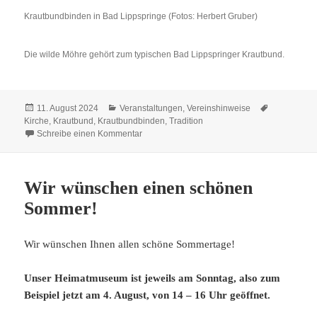
Krautbundbinden in Bad Lippspringe (Fotos: Herbert Gruber)
Die wilde Möhre gehört zum typischen Bad Lippspringer Krautbund.
Veröffentlicht
Kategorien
Schlagwört
11. August 2024
Veranstaltungen
,
Vereinshinweise
am
Kirche
,
Krautbund
,
Krautbundbinden
,
Tradition
zu 17. August: Krautbundbinden
Schreibe einen Kommentar
Wir wünschen einen schönen
Sommer!
Wir wünschen Ihnen allen schöne Sommertage!
Unser Heimatmuseum ist jeweils am Sonntag, also zum
Beispiel jetzt am 4. August, von 14 – 16 Uhr geöffnet.